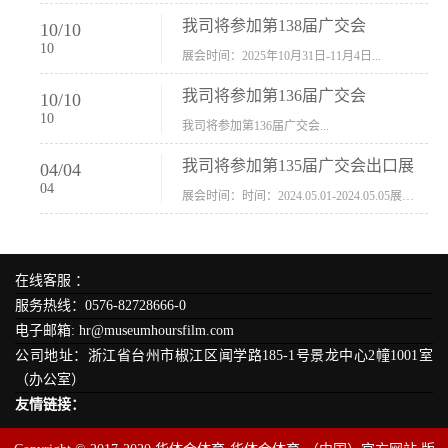
我司将参加第138届广交会
10
/
10
10
展会时间：2025年10月31日-11月4日...
我司将参加第136届广交会
10
/
10
10
我司将参加第136届广交会...
我司将参加第135届广交会出口展
04
/
04
04
展会时间：时间：2024.05.01-2024.05.05展会地址：中国进出口商品交易会展馆福建康莱宝公司展位号12.1G37-38、H11-12，浙江康莱宝展位号17.1B23-24、C19-20...
在线客服 ：
服务热线：0576-82728666-0
电子邮箱: hr@museumhoursfilm.com
公司地址：浙江省台州市椒江区闻学路185-1号景龙中心2幢1001室
（办公室）
友情链接：