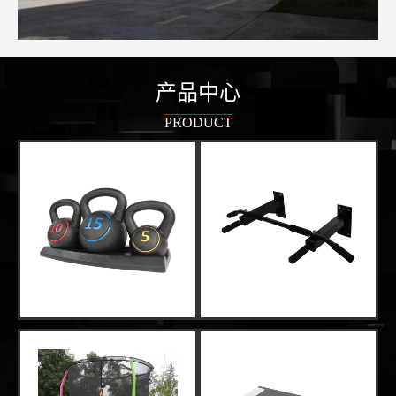
产品中心
PRODUCT