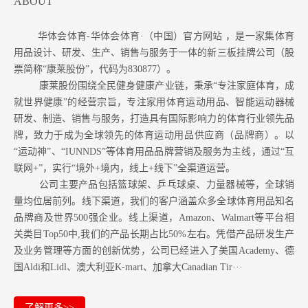
ABOUT
华体会体育-华体会体育·（中国）官方网站 ，是一家集体育
用品设计、研发、生产、销售与服务于一体的新三板挂牌公司（股
票简称“康莱股份”，代码为830877）。
康莱股份围绕全民健身健康产业链，秉承“专注家庭体育，成
就世界健康”的经营宗旨，专注家用体育运动用品、智能运动器械
研发、制造、销售与服务，打造具有国际影响力的体育行业领先品
牌，致力于成为全球领先的体育运动用品供应商（品牌商）。以
“运动神”、“IUNNDS”等体育用品品牌营销及服务为主线，通过“互
联网+”，实行“境外+境内，线上+线下”全渠道运营。
公司主要产品包括篮球架、乒乓球桌、力量器械等，全球销
量均位居前列。
线下渠道，我们的客户涵盖众多全球体育用品知名
品牌商及世界500强企业。
线上渠道，Amazon
、Walmart等
平台相
关类目Top50中,我们的产品长期占比50%左右。凭借产品研发生产
及业务管理等方面的创新优势，公司已经进入了美国Academy、德
国Aldi和Lidl、澳大利亚K-mart、加拿大Canadian Tir···
了解更多>>