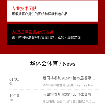
专业技术团队
可根据客户提供的图纸和样板制造产品
为您提供最贴心的服务
第一时间解决客户的售后问题，让您无后顾之忧
华体会体育 / News
我司将参加2024年第49届香港玩具展Hong Kong Toys & Games Fair 欢迎新···
01
/
01
01
2024年第49届香港玩具展Hong Kong Toys & Games Fair摊位号：5con-005展会时间：2024年1月8日-1月11日展会地址：香港会议展览中心...
我司将参加2025年印尼体育展
10
/
10
10
展会时间：2025年11月6日-9日展会地点 ：印尼会展中心...