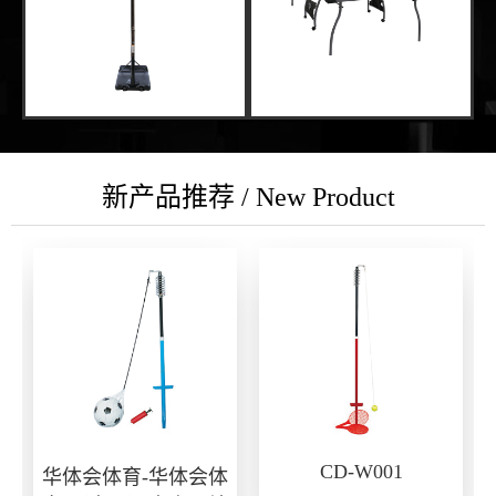
新产品推荐 / New Product
CD-W001
华体会体育-华体会体