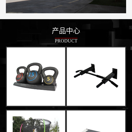
产品中心
PRODUCT