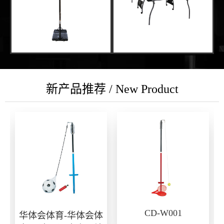
新产品推荐 / New Product
CD-W001
华体会体育-华体会体