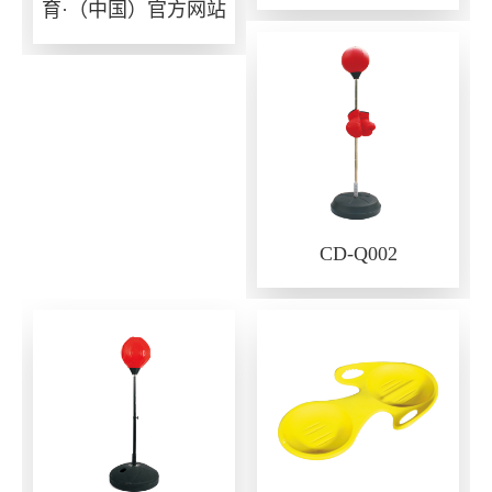
育·（中国）官方网站
CD-Q002